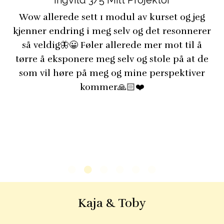
Ingvild 3/5 Milt Projektor
Wow allerede sett 1 modul av kurset og jeg
kjenner endring i meg selv og det resonnerer
så veldig🦋😀 Føler allerede mer mot til å
tørre å eksponere meg selv og stole på at de
som vil høre på meg og mine perspektiver
kommer🙏🏻❤️
Kaja & Toby