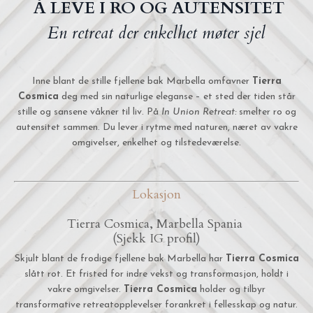
Å LEVE I RO OG AUTENSITET
En retreat der enkelhet møter sjel
Inne blant de stille fjellene bak Marbella omfavner
Tierra
Cosmica
deg med sin naturlige eleganse – et sted der tiden står
stille og sansene våkner til liv.
På
In Union Retreat:
smelter ro og
autensitet sammen.
Du lever i rytme med naturen, næret av vakre
omgivelser, enkelhet og tilstedeværelse.
Lokasjon
Tierra Cosmica, Marbella Spania
(Sjekk IG profil)
Skjult blant de frodige fjellene bak Marbella har
Tierra Cosmica
slått rot. Et fristed for indre vekst og transformasjon, holdt i
vakre omgivelser.
Tierra Cosmica
holder og tilbyr
transformative retreatopplevelser forankret i fellesskap og natur.