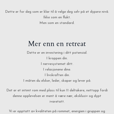
Dette er for deg som er klar til å velge deg selv på et dypere nivå.
Ikke som en flukt.
Men som en standard.
Mer enn en retreat
Dette er en investering i ditt potensial.
I kroppen din.
I nervesystemet ditt.
I relasjonene dine.
I livskraften din.
I måten du elsker, leder, skaper og lever på.
Det er et intimt rom med plass til kun 11 deltakere, nettopp fordi
denne opplevelsen er ment å være nær, eksklusiv og dypt
ivaretatt.
Vi er opptatt av kvaliteten på rommet, energien i gruppen og