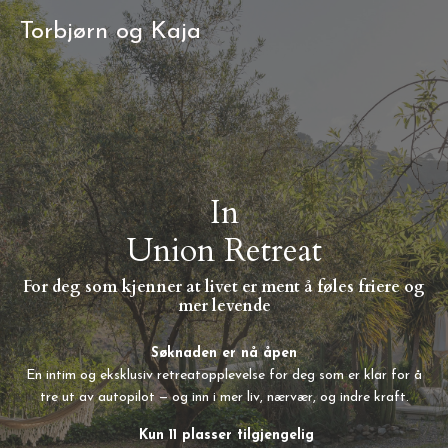
Torbjørn og Kaja
In
Union Retreat
For deg som kjenner at livet er ment å føles friere og
mer levende
Søknaden er nå åpen
En intim og eksklusiv retreatopplevelse for deg som er klar for å
tre ut av autopilot — og inn i mer liv, nærvær, og indre kraft.
Kun 11 plasser tilgjengelig