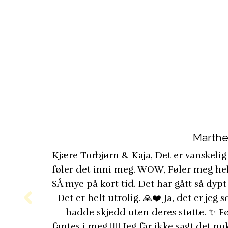
Marthe
Kjære Torbjørn & Kaja, Det er vanskeli
føler det inni meg. WOW, Føler meg helt
SÅ mye på kort tid. Det har gått så dypt
Det er helt utrolig. 🙏❤️ Ja, det er jeg
hadde skjedd uten deres støtte. ✨ 
fantes i meg.🧚‍♀️ Jeg får ikke sagt det