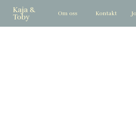
Kaja &
Om oss
Kontakt
J
Toby