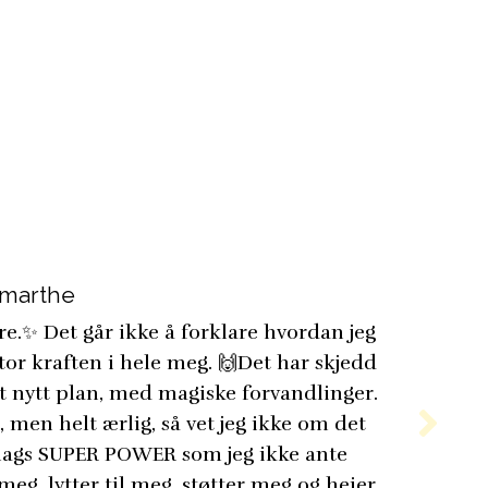
_marthe
e.✨ Det går ikke å forklare hvordan jeg
tor kraften i hele meg. 🙌Det har skjedd
elt nytt plan, med magiske forvandlinger.
t, men helt ærlig, så vet jeg ikke om det
slags SUPER POWER som jeg ikke ante
meg, lytter til meg, støtter meg og heier