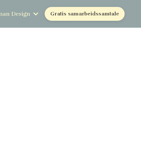
an Design
Gratis samarbeidssamtale