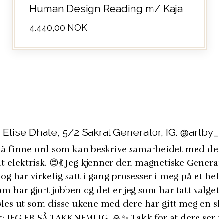
Human Design Reading m/ Kaja
4.440,00 NOK
 Elise Dhale, 5/2 Sakral Generator, IG: @artby
g å finne ord som kan beskrive samarbeidet med der
 elektrisk. 😍💃 Jeg kjenner den magnetiske Genera
 og har virkelig satt i gang prosesser i meg på et h
 som har gjort jobben og det er jeg som har tatt valge
Føles ut som disse ukene med dere har gitt meg en 
 nok: JEG ER SÅ TAKKNEMLIG. 🙏✨ Takk for at dere ser 