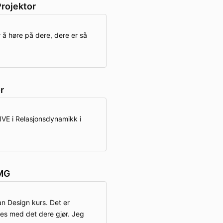
rojektor
r å høre på dere, dere er så
r
IVE i Relasjonsdynamikk i
 MG
 Design kurs. Det er
es med det dere gjør. Jeg