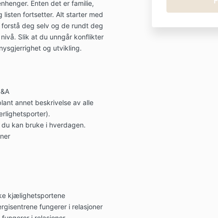
nhenger. Enten det er familie,
 listen fortsetter. Alt starter med
du forstå deg selv og de rundt deg
ivå. Slik at du unngår konflikter
nysgjerrighet og utvikling.
Q&A
nt annet beskrivelse av alle
ærlighetsporter).
 du kan bruke i hverdagen.
ner
ke kjælighetsportene
gisentrene fungerer i relasjoner
 fungerer i relasjoner