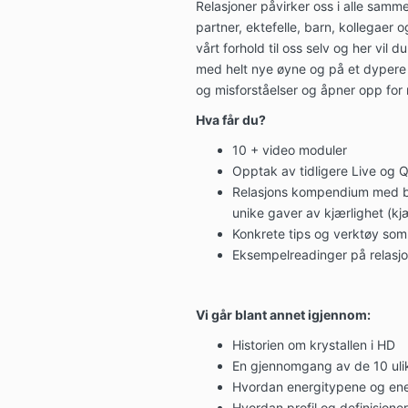
Relasjoner påvirker oss i alle samme
partner, ektefelle, barn, kollegaer og
vårt forhold til oss selv og her vil 
med helt nye øyne og på et dypere n
og misforståelser og åpner opp for 
Hva får du?
10 + video moduler
Opptak av tidligere Live og 
Relasjons kompendium med bla
unike gaver av kjærlighet (kj
Konkrete tips og verktøy som
Eksempelreadinger på relasjo
Vi går blant annet igjennom:
Historien om krystallen i HD
En gjennomgang av de 10 uli
Hvordan energitypene og ener
Hvordan profil og definisjoner