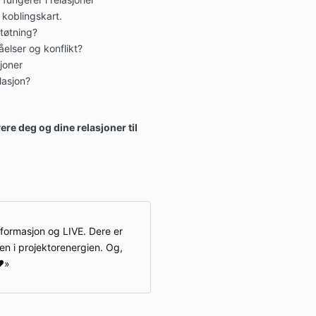
 koblingskart.
støtning?
elser og konflikt?
sjoner
lasjon?
ere deg og dine relasjoner til
nformasjon og LIVE. Dere er
en i projektorenergien. Og,
️