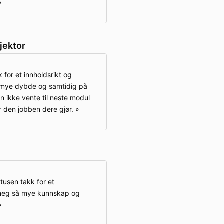
jektor
 for et innholdsrikt og
å mye dybde og samtidig på
n ikke vente til neste modul
r den jobben dere gjør.
tusen takk for et
 meg så mye kunnskap og