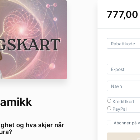
777,00
namikk
Kredittkort
PayPal
Abonner på vå
ighet og hva skjer når
ura?